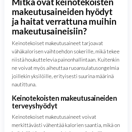
Mitkä ovat keinotekoisten
makeutusaineiden hyödyt
ja haitat verrattuna muihin
makeutusaineisiin?
Keinotekoiset makeutusaineet tarjoavat
vähäkalorisen vaihtoehdon sokerille, mikä tekee
niistä houkuttelevia painonhallintaan. Kuitenkin
ne voivat myös aiheuttaa ruoansulatusongelmia
joillekin yksilöille, erityisesti suurina määrinä
nautittuna.
Keinotekoisten makeutusaineiden
terveyshyödyt
Keinotekoiset makeutusaineet voivat
merkittävästi vähentää kalorien saantia, mikä on