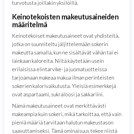
turvotusta joillakin yksilöillä.
Keinotekoisten makeutusaineiden
määritelmä
Keinotekoiset makeutusaineet ovat yhdisteitä,
jotka on suunniteltu jäljittelemään sokerin
makeutta samalla, kun ne sisältävät vähän tai ei
lainkaan kaloreita. Niitä käytetään usein
erilaisissa elintarvike- ja juomatuotteissa
tarjoamaan makeaa makua ilman perinteisten
sokerien kalorivaikutusta. Yleisiä esimerkkejä
ovat aspartaami, sukraloosi ja sakkariini.
Nämä makeutusaineet ovat merkittävästi
makeampia kuin sokeri, mikä tarkoittaa, että vain
pieniä määriä tarvitaan halutun makeustason
saavuttamiseksi. Tämä ominaisuus tekee niistä