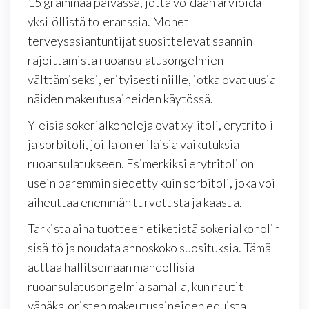
15 grammaa päivässä, jotta voidaan arvioida
yksilöllistä toleranssia. Monet
terveysasiantuntijat suosittelevat saannin
rajoittamista ruoansulatusongelmien
välttämiseksi, erityisesti niille, jotka ovat uusia
näiden makeutusaineiden käytössä.
Yleisiä sokerialkoholeja ovat xylitoli, erytritoli
ja sorbitoli, joilla on erilaisia vaikutuksia
ruoansulatukseen. Esimerkiksi erytritoli on
usein paremmin siedetty kuin sorbitoli, joka voi
aiheuttaa enemmän turvotusta ja kaasua.
Tarkista aina tuotteen etiketistä sokerialkoholin
sisältö ja noudata annoskoko suosituksia. Tämä
auttaa hallitsemaan mahdollisia
ruoansulatusongelmia samalla, kun nautit
vähäkaloristen makeutusaineiden eduista.