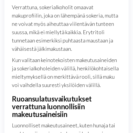
Verrattuna, sokerialkoholit omaavat
makuprofiilin, joka on lähempänä sokeria, mutta
ne voivat myös aiheuttaa viilentävän tunteen
suussa, mikä ei miellytä kaikkia. Erytritoli
tunnetaan esimerkiksi puhtaasta maustaan ja
vähäisestä jälkimakustaan.
Kun valitaan keinotekoisten makeutusaineiden
ja sokerialkoholeiden välillä, henkilökohtaisella
mieltymyksellä on merkittävä rooli, sillä maku
voi vaihdella suuresti yksilöiden välillä.
Ruoansulatusvaikutukset
verrattuna luonnollisiin
makeutusaineisiin
Luonnolliset makeutusaineet, kuten hunaja tai