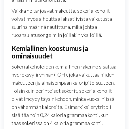
Vaikka ne tarjoavat makeutta, sokerialkoholit
voivat myös aiheuttaa laksatiivista vaikutusta
suurina määrinä nautittuna, mikä johtaa
ruoansulatusongelmiin joillakin yksilöillä.
Kemiallinen koostumus ja
ominaisuudet
Sokerialkoholeiden kemiallinen rakenne sisältää
hydroksyyliryhmän (-OH), joka vaikuttaa niiden
makeuteen ja alhaisempaan kaloripitoisuuteen.
Toisin kuin perinteiset sokerit, sokerialkoholit
eivät imeydy täysin kehoon, minkä vuoksi niissä
on vähemmän kaloreita. Esimerkiksi erytritoli
sisältää noin 0,24 kaloria grammaa kohti, kun
taas sokerissa on 4 kaloria grammaa kohti.