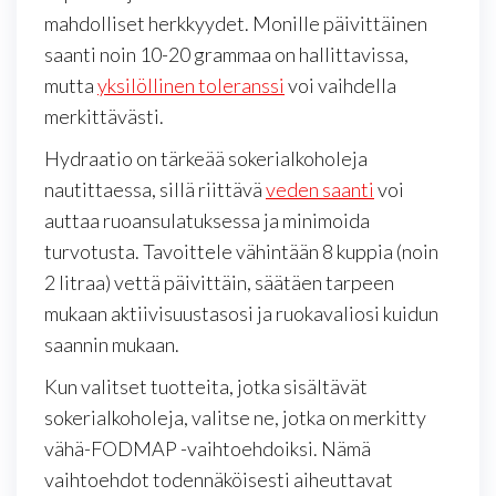
mahdolliset herkkyydet. Monille päivittäinen
saanti noin 10-20 grammaa on hallittavissa,
mutta
yksilöllinen toleranssi
voi vaihdella
merkittävästi.
Hydraatio on tärkeää sokerialkoholeja
nautittaessa, sillä riittävä
veden saanti
voi
auttaa ruoansulatuksessa ja minimoida
turvotusta. Tavoittele vähintään 8 kuppia (noin
2 litraa) vettä päivittäin, säätäen tarpeen
mukaan aktiivisuustasosi ja ruokavaliosi kuidun
saannin mukaan.
Kun valitset tuotteita, jotka sisältävät
sokerialkoholeja, valitse ne, jotka on merkitty
vähä-FODMAP -vaihtoehdoiksi. Nämä
vaihtoehdot todennäköisesti aiheuttavat