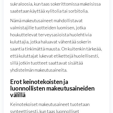
sukraloosia, kun taas sokerittomissa makeisissa
saatetaan käyttää xylitolia tai sorbitolia.
Nämä makeutusaineet mahdollistavat
valmistajille tuotteiden luomisen, jotka
houkuttelevat terveysasioista huolehtivia
kuluttajia, jotka haluavat vähentää sokerin
saantia tinkimättä mausta. On kuitenkin tärkeää,
että kuluttajat lukevat etikettejä huolellisesti,
sillä jotkin tuotteet saattavat sisältää
yhdistelmän makeutusaineita.
Erot keinotekoisten ja
luonnollisten makeutusaineiden
välillä
Keinotekoiset makeutusaineet tuotetaan
synteettisesti, kun taas luonnolliset