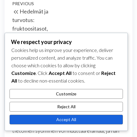
Post
Previous
PREVIOUS
Hedelmät ja
navigation
Post
turvotus:
fruktoositasot,
kypsyys, annoskoot
We respect your privacy
Cookies help us improve your experience, deliver
About The Author
personalized content, and analyze traffic. You can
Clara Mitchell
choose which cookies to allow by clicking
Clara Mitchell on ravitsemuksen innokas
Customize
. Click
Accept All
to consent or
Reject
harrastaja ja hyvinvointivalmentaja, joka on
All
to decline non-essential cookies.
omistautunut auttamaan ihmisiä ymmärtämään
Customize
kehojaan paremmin. Hän keskittyy laukaisimien
kartoittamiseen ja ateriarutiineihin, ja tarjoaa
Reject All
käytännön neuvoja ruokailun jälkeisen
Accept All
turvotuksen hallintaan. Clara uskoo, että
tietoinen syöminen voi muuttaa elämää, ja hän