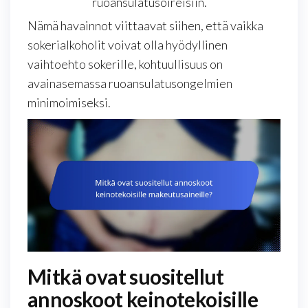
ruoansulatusoireisiin.
Nämä havainnot viittaavat siihen, että vaikka
sokerialkoholit voivat olla hyödyllinen
vaihtoehto sokerille, kohtuullisuus on
avainasemassa ruoansulatusongelmien
minimoimiseksi.
Mitkä ovat suositellut
annoskoot keinotekoisille