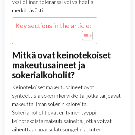
yksilöllinen toleranssi voi vaihdella
merkittävästi.
Key sections in the article:
Mitkä ovat keinotekoiset
makeutusaineet ja
sokerialkoholit?
Keinotekoiset makeutusaineet ovat
synteettisiä sokerin korvikkeita, jotka tarjoavat
makeutta ilman sokerin kaloreita.
Sokerialkoholit ovat erityinen tyyppi
keinotekoista makeutusaineita, jotka voivat
aiheuttaa ruoansulatusongelmia, kuten