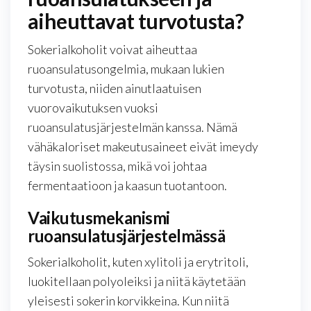
aiheuttavat turvotusta?
Sokerialkoholit voivat aiheuttaa
ruoansulatusongelmia, mukaan lukien
turvotusta, niiden ainutlaatuisen
vuorovaikutuksen vuoksi
ruoansulatusjärjestelmän kanssa. Nämä
vähäkaloriset makeutusaineet eivät imeydy
täysin suolistossa, mikä voi johtaa
fermentaatioon ja kaasun tuotantoon.
Vaikutusmekanismi
ruoansulatusjärjestelmässä
Sokerialkoholit, kuten xylitoli ja erytritoli,
luokitellaan polyoleiksi ja niitä käytetään
yleisesti sokerin korvikkeina. Kun niitä