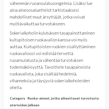
vähemmän ruoansulatusongelmia. Lisäksi lue
aina ainesosaluettelot tarkistaaksesi
mahdolliset muut ärsyttäjät, jotka voivat
myötävaikuttaa turvotukseen.
Sokerialkoholin kulutuksen tasapainottaminen
kuitupitoisen ruokavalion kanssa voi myös
auttaa. Kuitupitoisten ruokien sisällyttäminen
ruokavalioosi voi edistää tervettä
ruoansulatusta ja vähentää turvotuksen
todennäköisyyttä. Tavoittele tasapainoista
ruokavaliota, joka sisältää hedelmiä,
vihanneksia ja täysjyviä sokerialkoholeiden
ohella.
Category
Ruoka-aineet, jotka aiheuttavat turvotusta
aterioiden jälkeen