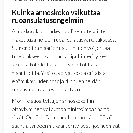
Kuinka annoskoko vaikuttaa
ruoansulatusongelmiin
Annoskoolla on tärkeä rooli keinotekoisten
makeutusaineiden ruoansulatusvaikutuksessa.
Suurempien määrien nauttiminen voi johtaa
turvotukseen, kaasuun ja ripuliin, erityisesti
sokerialkoholeilla, kuten sorbitolilla ja
mannitolilla. Yksilöt voivat kokea erilaisia
epämukavuuden tasoja riippuen heidän
ruoansulatusjärjestelmästään.
Monille suositeltujen annoskokoihin
pitäytyminen voi auttaa minimoimaan nämä
riskit. On tärkeää kuunnella kehoasi ja säätää
saantia tarpeen mukaan, erityisesti jos huomaat