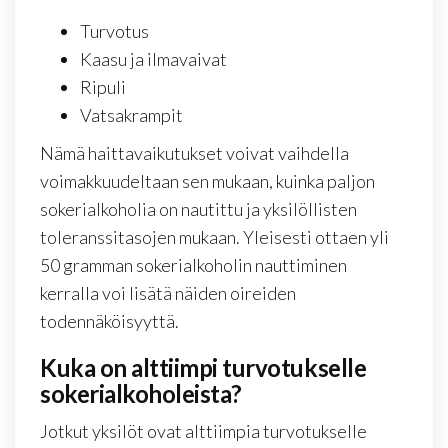
Turvotus
Kaasu ja ilmavaivat
Ripuli
Vatsakrampit
Nämä haittavaikutukset voivat vaihdella
voimakkuudeltaan sen mukaan, kuinka paljon
sokerialkoholia on nautittu ja yksilöllisten
toleranssitasojen mukaan. Yleisesti ottaen yli
50 gramman sokerialkoholin nauttiminen
kerralla voi lisätä näiden oireiden
todennäköisyyttä.
Kuka on alttiimpi turvotukselle
sokerialkoholeista?
Jotkut yksilöt ovat alttiimpia turvotukselle