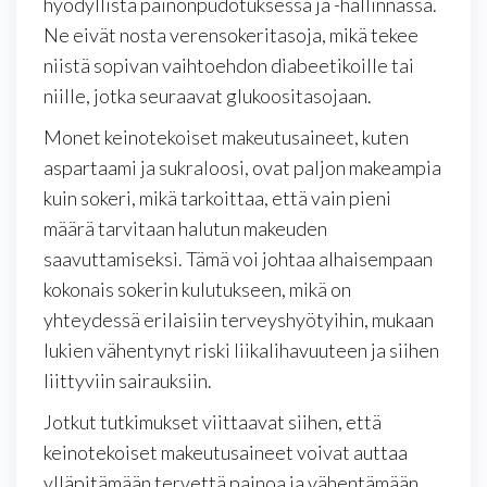
hyödyllistä painonpudotuksessa ja -hallinnassa.
Ne eivät nosta verensokeritasoja, mikä tekee
niistä sopivan vaihtoehdon diabeetikoille tai
niille, jotka seuraavat glukoositasojaan.
Monet keinotekoiset makeutusaineet, kuten
aspartaami ja sukraloosi, ovat paljon makeampia
kuin sokeri, mikä tarkoittaa, että vain pieni
määrä tarvitaan halutun makeuden
saavuttamiseksi. Tämä voi johtaa alhaisempaan
kokonais sokerin kulutukseen, mikä on
yhteydessä erilaisiin terveyshyötyihin, mukaan
lukien vähentynyt riski liikalihavuuteen ja siihen
liittyviin sairauksiin.
Jotkut tutkimukset viittaavat siihen, että
keinotekoiset makeutusaineet voivat auttaa
ylläpitämään tervettä painoa ja vähentämään