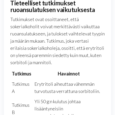
Tieteelliset tutkimukset
ruoansulatuksen vaikutuksesta
Tutkimukset ovat osoittaneet, että
sokerialkoholit voivat merkittävästi vaikuttaa
ruoansulatukseen, ja tulokset vaihtelevat tyypin
ja määrän mukaan. Tutkimus, joka vertasi
erilaisia sokerialkoholeja, osoitti, että erytritoli
on yleensä paremmin siedetty kuin muut, kuten
sorbitoli ja mannitoli.
Tutkimus
Havainnot
Tutkimus
Erytritoli aiheuttaa vähemmän
A
turvotusta verrattuna sorbitoliin.
Yli 50 g:n kulutus johtaa
Tutkimus
lisääntyneisiin
B