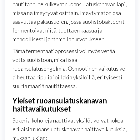
nautitaan, ne kulkevat ruoansulatuskanavan läpi,
missä ne imeytyvät osittain. Imeytymätön osa
saavuttaa paksusuolen, jossa suolistobakteerit
fermentoivat niitä, tuottaen kaasua ja
mahdollisesti johtamalla turvotukseen.
Tämä fermentaatioprosessi voi myös vetää
vettä suolistoon, mikä lisää
ruoansulatusongelmia. Osmootinen vaikutus voi
aiheuttaa ripulia joillakin yksilöillä, erityisesti
suuria määriä nautittaessa.
Yleiset ruoansulatuskanavan
haittavaikutukset
Sokerialkoholeja nauttivat yksilöt voivat kokea
erilaisia ruoansulatuskanavan haittavaikutuksia,
mukaan lukien: