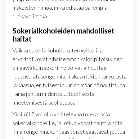
makeisten himoa, mikä edistää parempia
ruokavalintoja.
Sokerialkoholeiden mahdolliset
haitat
Vaikka sokerialkoholit, kuten xylitoli ja
erytritoli, ovat alhaisemman kaloripitoisuuden
omaavia kuin sokeri, ne voivat aiheuttaa
ruoansulatusongelmia, mukaan lukien turvotusta
ja kaasua, erityisesti suurina määrinä nautittuna.
Tämä johtuu niiden puutteellisesta
imeytymisestä suolistossa.
Yksilöillä voi olla vaihtelevaa toleranssia
sokerialkoholeille, ja jotkut voivat nauttia niitä
ilman ongelmia, kun taas toiset saattavat joutua