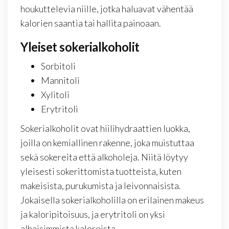
houkuttelevia niille, jotka haluavat vähentää
kalorien saantia tai hallita painoaan.
Yleiset sokerialkoholit
Sorbitoli
Mannitoli
Xylitoli
Erytritoli
Sokerialkoholit ovat hiilihydraattien luokka,
joilla on kemiallinen rakenne, joka muistuttaa
sekä sokereita että alkoholeja. Niitä löytyy
yleisesti sokerittomista tuotteista, kuten
makeisista, purukumista ja leivonnaisista.
Jokaisella sokerialkoholilla on erilainen makeus
ja kaloripitoisuus, ja erytritoli on yksi
alhaisimmista kaloreista.