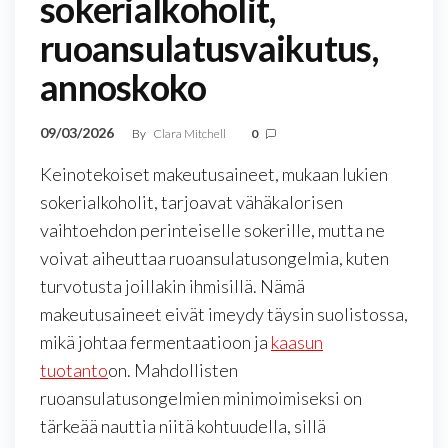
sokerialkoholit,
ruoansulatusvaikutus,
annoskoko
09/03/2026
By
Clara Mitchell
0
Keinotekoiset makeutusaineet, mukaan lukien
sokerialkoholit, tarjoavat vähäkalorisen
vaihtoehdon perinteiselle sokerille, mutta ne
voivat aiheuttaa ruoansulatusongelmia, kuten
turvotusta joillakin ihmisillä. Nämä
makeutusaineet eivät imeydy täysin suolistossa,
mikä johtaa fermentaatioon ja
kaasun
tuotanto
on. Mahdollisten
ruoansulatusongelmien minimoimiseksi on
tärkeää nauttia niitä kohtuudella, sillä