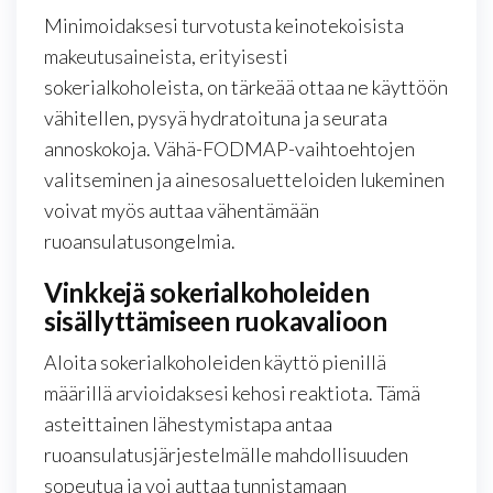
Minimoidaksesi turvotusta keinotekoisista
makeutusaineista, erityisesti
sokerialkoholeista, on tärkeää ottaa ne käyttöön
vähitellen, pysyä hydratoituna ja seurata
annoskokoja. Vähä-FODMAP-vaihtoehtojen
valitseminen ja ainesosaluetteloiden lukeminen
voivat myös auttaa vähentämään
ruoansulatusongelmia.
Vinkkejä sokerialkoholeiden
sisällyttämiseen ruokavalioon
Aloita sokerialkoholeiden käyttö pienillä
määrillä arvioidaksesi kehosi reaktiota. Tämä
asteittainen lähestymistapa antaa
ruoansulatusjärjestelmälle mahdollisuuden
sopeutua ja voi auttaa tunnistamaan