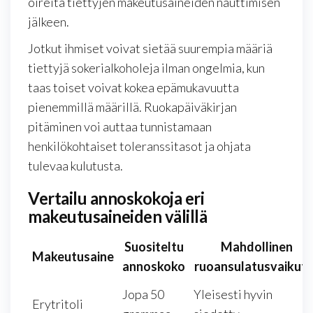
oireita tiettyjen makeutusaineiden nauttimisen
jälkeen.
Jotkut ihmiset voivat sietää suurempia määriä
tiettyjä sokerialkoholeja ilman ongelmia, kun
taas toiset voivat kokea epämukavuutta
pienemmillä määrillä. Ruokapäiväkirjan
pitäminen voi auttaa tunnistamaan
henkilökohtaiset toleranssitasot ja ohjata
tulevaa kulutusta.
Vertailu annoskokoja eri
makeutusaineiden välillä
Suositeltu
Mahdollinen
Makeutusaine
annoskoko
ruoansulatusvaikut
Jopa 50
Yleisesti hyvin
Erytritoli