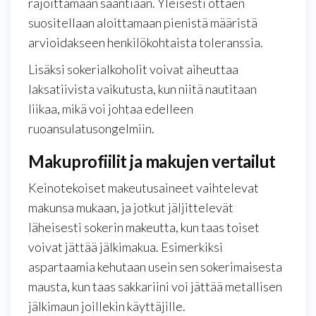
rajoittamaan saantiaan. Yleisesti ottaen
suositellaan aloittamaan pienistä määristä
arvioidakseen henkilökohtaista toleranssia.
Lisäksi sokerialkoholit voivat aiheuttaa
laksatiivista vaikutusta, kun niitä nautitaan
liikaa, mikä voi johtaa edelleen
ruoansulatusongelmiin.
Makuprofiilit ja makujen vertailut
Keinotekoiset makeutusaineet vaihtelevat
makunsa mukaan, ja jotkut jäljittelevät
läheisesti sokerin makeutta, kun taas toiset
voivat jättää jälkimakua. Esimerkiksi
aspartaamia kehutaan usein sen sokerimaisesta
mausta, kun taas sakkariini voi jättää metallisen
jälkimaun joillekin käyttäjille.