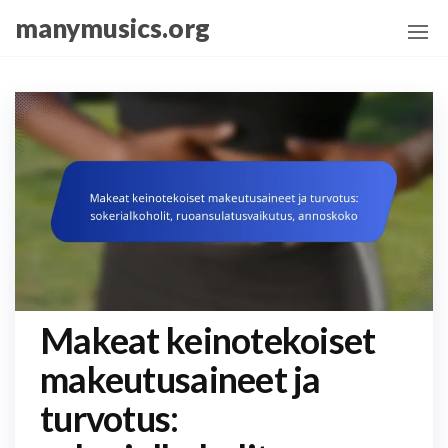
Skip
manymusics.org
to
the
content
Makeat keinotekoiset
makeutusaineet ja
turvotus: