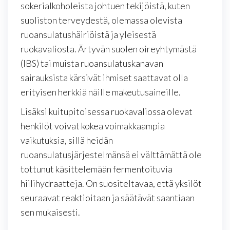
sokerialkoholeista johtuen tekijöistä, kuten
suoliston terveydestä, olemassa olevista
ruoansulatushäiriöistä ja yleisestä
ruokavaliosta. Ärtyvän suolen oireyhtymästä
(IBS) tai muista ruoansulatuskanavan
sairauksista kärsivät ihmiset saattavat olla
erityisen herkkiä näille makeutusaineille.
Lisäksi kuitupitoisessa ruokavaliossa olevat
henkilöt voivat kokea voimakkaampia
vaikutuksia, sillä heidän
ruoansulatusjärjestelmänsä ei välttämättä ole
tottunut käsittelemään fermentoituvia
hiilihydraatteja. On suositeltavaa, että yksilöt
seuraavat reaktioitaan ja säätävät saantiaan
sen mukaisesti.