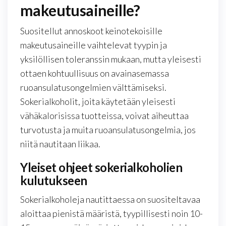
makeutusaineille?
Suositellut annoskoot keinotekoisille
makeutusaineille vaihtelevat tyypin ja
yksilöllisen toleranssin mukaan, mutta yleisesti
ottaen kohtuullisuus on avainasemassa
ruoansulatusongelmien välttämiseksi.
Sokerialkoholit, joita käytetään yleisesti
vähäkalorisissa tuotteissa, voivat aiheuttaa
turvotusta ja muita ruoansulatusongelmia, jos
niitä nautitaan liikaa.
Yleiset ohjeet sokerialkoholien
kulutukseen
Sokerialkoholeja nautittaessa on suositeltavaa
aloittaa pienistä määristä, tyypillisesti noin 10-