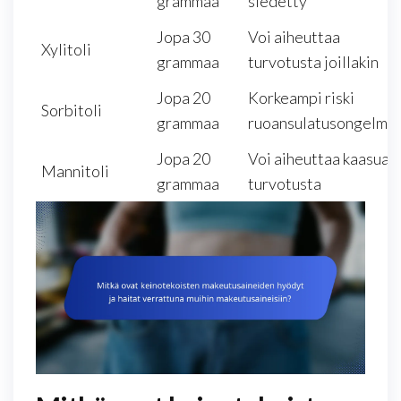
grammaa
siedetty
Jopa 30
Voi aiheuttaa
Xylitoli
grammaa
turvotusta joillakin
Jopa 20
Korkeampi riski
Sorbitoli
grammaa
ruoansulatusongelmil
Jopa 20
Voi aiheuttaa kaasua j
Mannitoli
grammaa
turvotusta