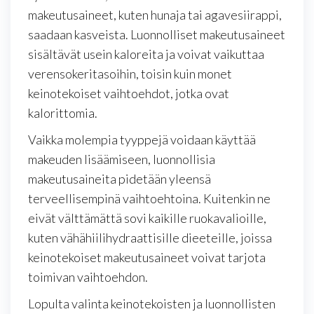
makeutusaineet, kuten hunaja tai agavesiirappi,
saadaan kasveista. Luonnolliset makeutusaineet
sisältävät usein kaloreita ja voivat vaikuttaa
verensokeritasoihin, toisin kuin monet
keinotekoiset vaihtoehdot, jotka ovat
kalorittomia.
Vaikka molempia tyyppejä voidaan käyttää
makeuden lisäämiseen, luonnollisia
makeutusaineita pidetään yleensä
terveellisempinä vaihtoehtoina. Kuitenkin ne
eivät välttämättä sovi kaikille ruokavalioille,
kuten vähähiilihydraattisille dieeteille, joissa
keinotekoiset makeutusaineet voivat tarjota
toimivan vaihtoehdon.
Lopulta valinta keinotekoisten ja luonnollisten