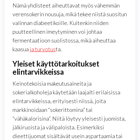
Nämä yhdisteet aiheuttavat myös vähemmän
verensokerin nousuja, mikä tekee niistä suositun
valinnan diabeetikoille. Kuitenkin niiden
puutteellinen imeytyminen voi johtaa
fermentaatioon suolistossa, mikä aiheuttaa
kaasua
ja turvotus
ta.
Yleiset käyttötarkoitukset
elintarvikkeissa
Keinotekoisia makeutusaineita ja
sokerialkoholeja käytetään laajalti erilaisissa
elintarvikkeissa, erityisesti niissä, joita
markkinoidaan “sokerittomina” tai
“vähäkalorisina”. Niitä löytyy yleisesti juomista,
jälkiruoista ja välipaloista. Esimerkiksi
dieettijuomat sisältävät usein aspartaamia tai