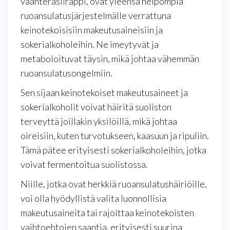
vaahterasiirappi, ovat yleensä helpompia
ruoansulatusjärjestelmälle verrattuna
keinotekoisisiin makeutusaineisiin ja
sokerialkoholeihin. Ne imeytyvät ja
metaboloituvat täysin, mikä johtaa vähemmän
ruoansulatusongelmiin.
Sen sijaan keinotekoiset makeutusaineet ja
sokerialkoholit voivat häiritä suoliston
terveyttä joillakin yksilöillä, mikä johtaa
oireisiin, kuten turvotukseen, kaasuun ja ripuliin.
Tämä pätee erityisesti sokerialkoholeihin, jotka
voivat fermentoitua suolistossa.
Niille, jotka ovat herkkiä ruoansulatushäiriöille,
voi olla hyödyllistä valita luonnollisia
makeutusaineita tai rajoittaa keinotekoisten
vaihtoehtojen saantia, erityisesti suurina