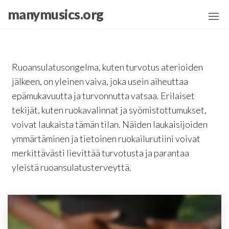
Skip
manymusics.org
to
the
content
Ruoansulatusongelma, kuten turvotus aterioiden
jälkeen, on yleinen vaiva, joka usein aiheuttaa
epämukavuutta ja turvonnutta vatsaa. Erilaiset
tekijät, kuten ruokavalinnat ja syömistottumukset,
voivat laukaista tämän tilan. Näiden laukaisijoiden
ymmärtäminen ja tietoinen ruokailurutiini voivat
merkittävästi lievittää turvotusta ja parantaa
yleistä ruoansulatusterveyttä.