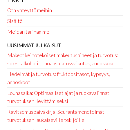
LINKIT
Ota yhteyttä meihin
Sisältö
Meidän tarinamme
UUSIMMAT JULKAISUT
Makeat keinotekoiset makeutusaineet ja turvotus:
sokerialkoholit, ruoansulatusvaikutus, annoskoko
Hedelmät ja turvotus: fruktoositasot, kypsyys,
annoskoot
Lounasaika: Optimaaliset ajat ja ruokavalinnat
turvotuksen lievittämiseksi
Ravitsemuspäiväkirja: Seurantamenetelmät
turvotuksen laukaiseville tekijöille