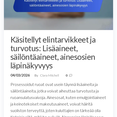
Käsitellyt elintarvikkeet ja
turvotus: Lisäaineet,
säilöntäaineet, ainesosien
läpinäkyvyys
04/03/2026
By
Clara Mitchell
0
Prosessoidut ruoat ovat usein täynnä lisäaineita ja
säilöntäaineita, jotka voivat aiheuttaa turvotusta ja
ruoansulatusvaivoja. Ainesosat, kuten emulgointiaineet
ja keinotekoiset makeutusaineet, voivat häiritä
suoliston terveyttä, joten kuluttajien on tärkeää olla
tietoisia siitä, mitä he syövät. Ainesosien läpinäkyvyys