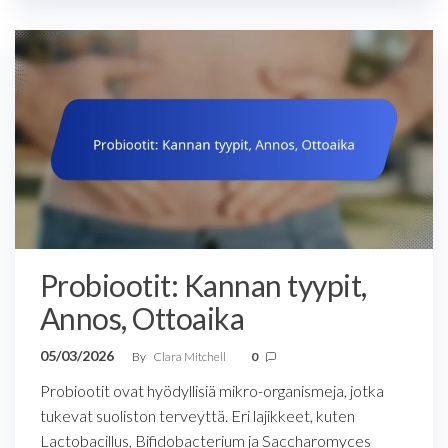
Probiootit: Kannan tyypit,
Annos, Ottoaika
05/03/2026
By
Clara Mitchell
0
Probiootit ovat hyödyllisiä mikro-organismeja, jotka
tukevat suoliston terveyttä. Eri lajikkeet, kuten
Lactobacillus, Bifidobacterium ja Saccharomyces