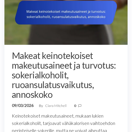
Makeat keinotekoiset
makeutusaineet ja turvotus:
sokerialkoholit,
ruoansulatusvaikutus,
annoskoko
09/03/2026
By
Clara Mitchell
0
Keinotekoiset makeutusaineet, mukaan lukien
sokerialkoholit, tarjoavat vähäkalorisen vaihtoehdon
perinteiselle sokerille, mutta ne voivat aiheuttaa