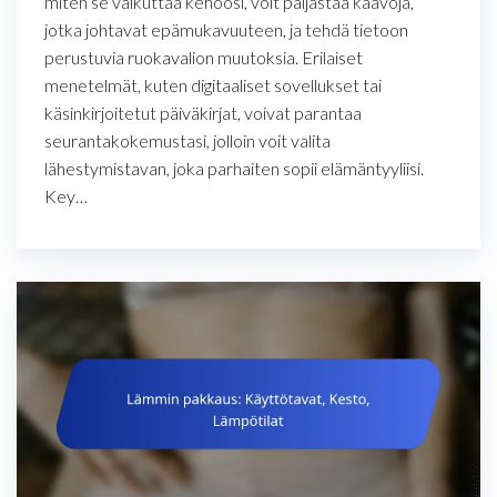
miten se vaikuttaa kehoosi, voit paljastaa kaavoja,
jotka johtavat epämukavuuteen, ja tehdä tietoon
perustuvia ruokavalion muutoksia. Erilaiset
menetelmät, kuten digitaaliset sovellukset tai
käsinkirjoitetut päiväkirjat, voivat parantaa
seurantakokemustasi, jolloin voit valita
lähestymistavan, joka parhaiten sopii elämäntyyliisi.
Key…