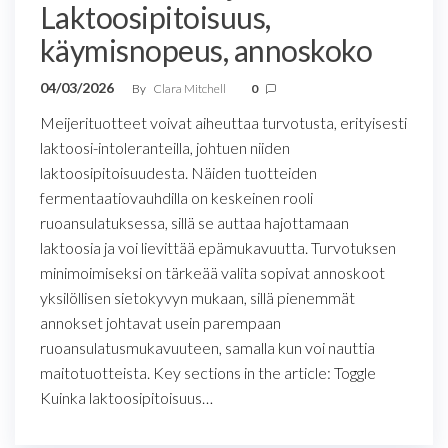
Laktoosipitoisuus,
käymisnopeus, annoskoko
04/03/2026
By
Clara Mitchell
0
Meijerituotteet voivat aiheuttaa turvotusta, erityisesti
laktoosi-intoleranteilla, johtuen niiden
laktoosipitoisuudesta. Näiden tuotteiden
fermentaatiovauhdilla on keskeinen rooli
ruoansulatuksessa, sillä se auttaa hajottamaan
laktoosia ja voi lievittää epämukavuutta. Turvotuksen
minimoimiseksi on tärkeää valita sopivat annoskoot
yksilöllisen sietokyvyn mukaan, sillä pienemmät
annokset johtavat usein parempaan
ruoansulatusmukavuuteen, samalla kun voi nauttia
maitotuotteista. Key sections in the article: Toggle
Kuinka laktoosipitoisuus…