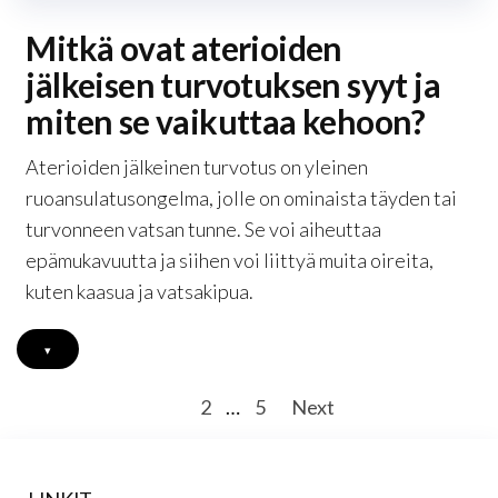
Mitkä ovat aterioiden
jälkeisen turvotuksen syyt ja
miten se vaikuttaa kehoon?
Aterioiden jälkeinen turvotus on yleinen
ruoansulatusongelma, jolle on ominaista täyden tai
turvonneen vatsan tunne. Se voi aiheuttaa
epämukavuutta ja siihen voi liittyä muita oireita,
kuten kaasua ja vatsakipua.
▾
Posts
1
2
…
5
Next
pagination