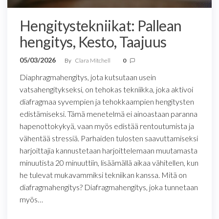
Hengitystekniikat: Pallean
hengitys, Kesto, Taajuus
05/03/2026
By
Clara Mitchell
0
Diaphragmahengitys, jota kutsutaan usein
vatsahengitykseksi, on tehokas tekniikka, joka aktivoi
diafragmaa syvempien ja tehokkaampien hengitysten
edistämiseksi. Tämä menetelmä ei ainoastaan paranna
hapenottokykyä, vaan myös edistää rentoutumista ja
vähentää stressiä. Parhaiden tulosten saavuttamiseksi
harjoittajia kannustetaan harjoittelemaan muutamasta
minuutista 20 minuuttiin, lisäämällä aikaa vähitellen, kun
he tulevat mukavammiksi tekniikan kanssa. Mitä on
diafragmahengitys? Diafragmahengitys, joka tunnetaan
myös…