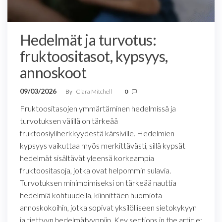
Hedelmät ja turvotus:
fruktoositasot, kypsyys,
annoskoot
09/03/2026
By
Clara Mitchell
0
Fruktoositasojen ymmärtäminen hedelmissä ja
turvotuksen välillä on tärkeää
fruktoosiyliherkkyydestä kärsiville. Hedelmien
kypsyys vaikuttaa myös merkittävästi, sillä kypsät
hedelmät sisältävät yleensä korkeampia
fruktoositasoja, jotka ovat helpommin sulavia.
Turvotuksen minimoimiseksi on tärkeää nauttia
hedelmiä kohtuudella, kiinnittäen huomiota
annoskokoihin, jotka sopivat yksilölliseen sietokykyyn
ja tiettyyn hedelmätyyppiin. Key sections in the article: