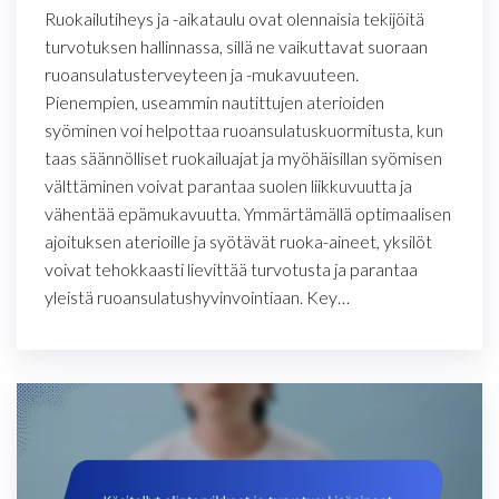
Ruokailutiheys ja -aikataulu ovat olennaisia tekijöitä
turvotuksen hallinnassa, sillä ne vaikuttavat suoraan
ruoansulatusterveyteen ja -mukavuuteen.
Pienempien, useammin nautittujen aterioiden
syöminen voi helpottaa ruoansulatuskuormitusta, kun
taas säännölliset ruokailuajat ja myöhäisillan syömisen
välttäminen voivat parantaa suolen liikkuvuutta ja
vähentää epämukavuutta. Ymmärtämällä optimaalisen
ajoituksen aterioille ja syötävät ruoka-aineet, yksilöt
voivat tehokkaasti lievittää turvotusta ja parantaa
yleistä ruoansulatushyvinvointiaan. Key…