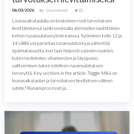
06/03/2026
By
Clara Mitchell
0
Lounasaikataululla on keskeinen rooli turvotuksen
lievittämisessä synkronoimalla aterioiden nauttiminen
kehon ruoansulatusrytmin kanssa. Syöminen kello 12 ja
14 välillä voi parantaa ruoansulatusta ja vähentää
epämukavuutta, kun taas helposti sulavien ruokien,
kuten hedelmien, vihannesten ja täysjyvien,
valitseminen tukee edelleen ruoansulatuksen
terveyttä. Key sections in the article: Toggle Mikä on
lounasaikataulun ja turvotuksen lievityksen välinen
suhde? Ruoansprocessin ja…