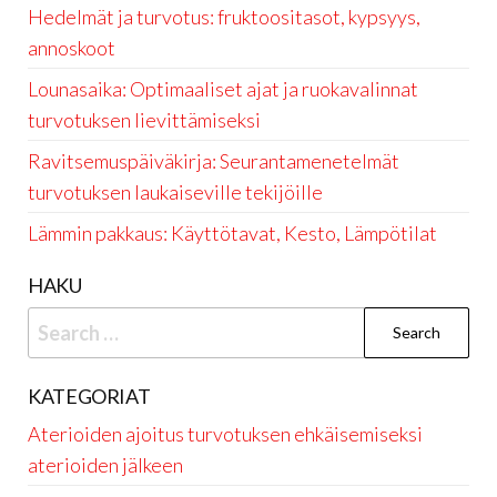
Hedelmät ja turvotus: fruktoositasot, kypsyys,
annoskoot
Lounasaika: Optimaaliset ajat ja ruokavalinnat
turvotuksen lievittämiseksi
Ravitsemuspäiväkirja: Seurantamenetelmät
turvotuksen laukaiseville tekijöille
Lämmin pakkaus: Käyttötavat, Kesto, Lämpötilat
HAKU
Search
for:
KATEGORIAT
Aterioiden ajoitus turvotuksen ehkäisemiseksi
aterioiden jälkeen