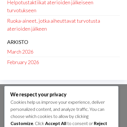
Helpotustaktiikat aterioiden jälkeiseen
turvotukseen
Ruoka-aineet, jotka aiheuttavat turvotusta
aterioiden jälkeen
ARKISTO
March 2026
February 2026
We respect your privacy
KATEGORIAT
Cookies help us improve your experience, deliver
Aterioiden ajoitus turvotuksen
personalized content, and analyze traffic. You can
ehkäisemiseksi aterioiden jälkeen
choose which cookies to allow by clicking
Customize
. Click
Accept All
to consent or
Reject
Helpotustaktiikat aterioiden jälkeiseen