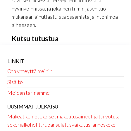
ravitsemuksessa, terveydenhuollossa ja
hyvinvoinnissa, ja jokainen tiimin jäsen tuo
mukanaan ainutlaatuista osaamista ja intohimoa
aiheeseen.
Kutsu tutustua
LINKIT
Ota yhteyttä meihin
Sisältö
Meidän tarinamme
UUSIMMAT JULKAISUT
Makeat keinotekoiset makeutusaineet ja turvotus:
sokerialkoholit, ruoansulatusvaikutus, annoskoko