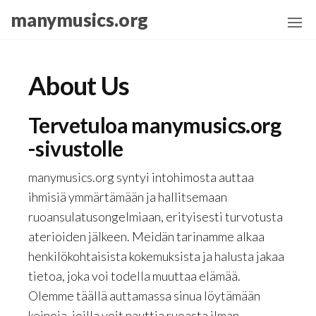
Skip
manymusics.org
to
the
content
About Us
Tervetuloa manymusics.org
-sivustolle
manymusics.org syntyi intohimosta auttaa
ihmisiä ymmärtämään ja hallitsemaan
ruoansulatusongelmiaan, erityisesti turvotusta
aterioiden jälkeen. Meidän tarinamme alkaa
henkilökohtaisista kokemuksista ja halusta jakaa
tietoa, joka voi todella muuttaa elämää.
Olemme täällä auttamassa sinua löytämään
keinoja, joilla voit nauttia ruoasta ilman