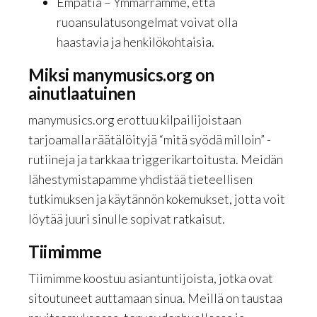
Empatia – Ymmärrämme, että
ruoansulatusongelmat voivat olla
haastavia ja henkilökohtaisia.
Miksi manymusics.org on
ainutlaatuinen
manymusics.org erottuu kilpailijoistaan
tarjoamalla räätälöityjä “mitä syödä milloin” -
rutiineja ja tarkkaa triggerikartoitusta. Meidän
lähestymistapamme yhdistää tieteellisen
tutkimuksen ja käytännön kokemukset, jotta voit
löytää juuri sinulle sopivat ratkaisut.
Tiimimme
Tiimimme koostuu asiantuntijoista, jotka ovat
sitoutuneet auttamaan sinua. Meillä on taustaa